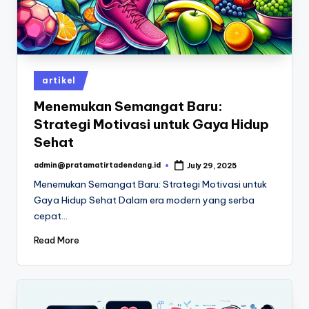
Posted
artikel
in
Menemukan Semangat Baru:
Strategi Motivasi untuk Gaya Hidup
Sehat
admin@pratamatirtadendang.id
July 29, 2025
Posted
by
Menemukan Semangat Baru: Strategi Motivasi untuk
Gaya Hidup Sehat Dalam era modern yang serba
cepat…
Read More