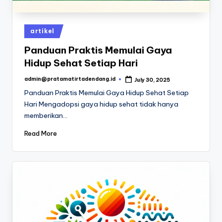
Posted
artikel
in
Panduan Praktis Memulai Gaya
Hidup Sehat Setiap Hari
admin@pratamatirtadendang.id
July 30, 2025
Posted
by
Panduan Praktis Memulai Gaya Hidup Sehat Setiap
Hari Mengadopsi gaya hidup sehat tidak hanya
memberikan…
Read More