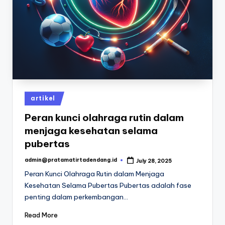
Posted
artikel
in
Peran kunci olahraga rutin dalam
menjaga kesehatan selama
pubertas
admin@pratamatirtadendang.id
July 28, 2025
Posted
by
Peran Kunci Olahraga Rutin dalam Menjaga
Kesehatan Selama Pubertas Pubertas adalah fase
penting dalam perkembangan…
Read More