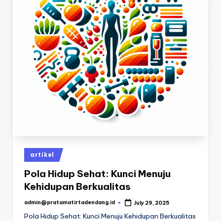
Posted
artikel
in
Pola Hidup Sehat: Kunci Menuju
Kehidupan Berkualitas
admin@pratamatirtadendang.id
July 29, 2025
Posted
by
Pola Hidup Sehat: Kunci Menuju Kehidupan Berkualitas