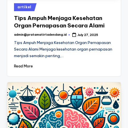
Posted
artikel
in
Tips Ampuh Menjaga Kesehatan
Organ Pernapasan Secara Alami
admin@pratamatirtadendang.id
July 27, 2025
Posted
by
Tips Ampuh Menjaga Kesehatan Organ Pernapasan
Secara Alami Menjaga kesehatan organ pernapasan
menjadi semakin penting,…
Read More