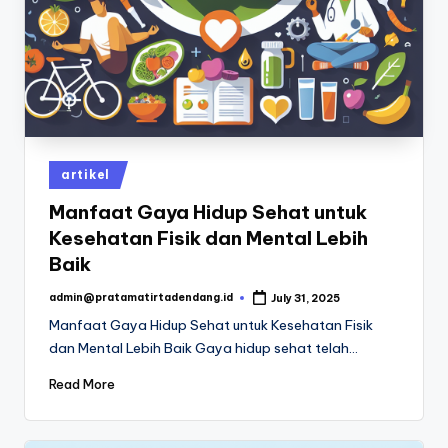
T
ir
t
a
D
e
Posted
artikel
n
in
Manfaat Gaya Hidup Sehat untuk
d
Kesehatan Fisik dan Mental Lebih
a
Baik
n
admin@pratamatirtadendang.id
July 31, 2025
Posted
by
Manfaat Gaya Hidup Sehat untuk Kesehatan Fisik
g
dan Mental Lebih Baik Gaya hidup sehat telah…
-
Read More
B
l