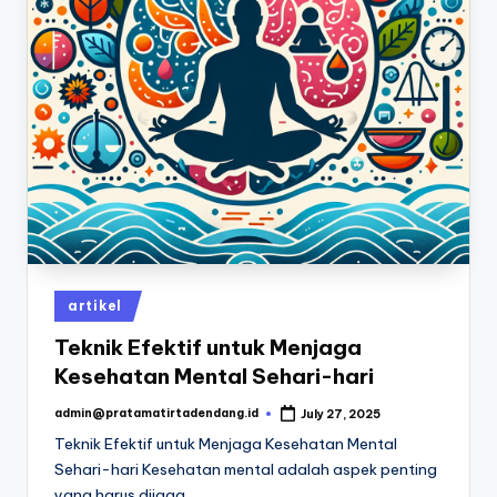
Posted
artikel
in
Teknik Efektif untuk Menjaga
Kesehatan Mental Sehari-hari
admin@pratamatirtadendang.id
July 27, 2025
Posted
by
Teknik Efektif untuk Menjaga Kesehatan Mental
Sehari-hari Kesehatan mental adalah aspek penting
yang harus dijaga…