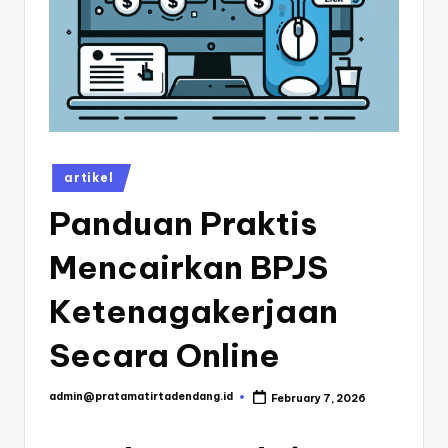
T
ir
t
a
D
e
Posted
artikel
n
in
Panduan Praktis
d
Mencairkan BPJS
a
n
Ketenagakerjaan
g
Secara Online
-
B
admin@pratamatirtadendang.id
February 7, 2026
Posted
by
l