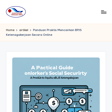
Skip
to
K
content
li
Home
artikel
Panduan Praktis Mencairkan BPJS
Ketenagakerjaan Secara Online
ni
k
P
r
a
t
a
m
a