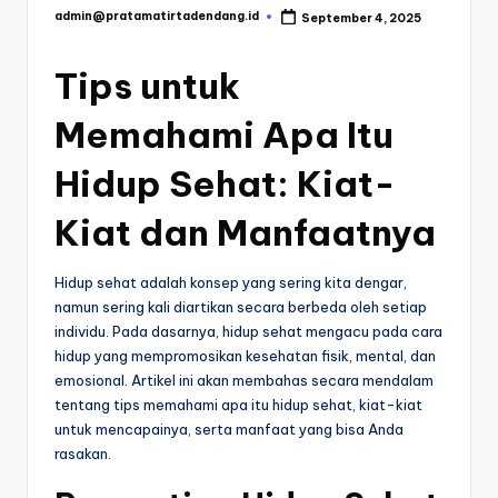
T
admin@pratamatirtadendang.id
September 4, 2025
Posted
ir
by
t
Tips untuk
a
Memahami Apa Itu
D
Hidup Sehat: Kiat-
e
n
Kiat dan Manfaatnya
d
Hidup sehat adalah konsep yang sering kita dengar,
a
namun sering kali diartikan secara berbeda oleh setiap
n
individu. Pada dasarnya, hidup sehat mengacu pada cara
hidup yang mempromosikan kesehatan fisik, mental, dan
g
emosional. Artikel ini akan membahas secara mendalam
-
tentang tips memahami apa itu hidup sehat, kiat-kiat
untuk mencapainya, serta manfaat yang bisa Anda
B
rasakan.
l