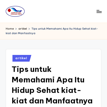
Skip
to
K
content
li
Home
artikel
Tips untuk Memahami Apa Itu Hidup Sehat kiat-
kiat dan Manfaatnya
ni
k
P
Posted
r
artikel
in
Tips untuk
a
t
Memahami Apa Itu
a
Hidup Sehat kiat-
m
kiat dan Manfaatnya
a