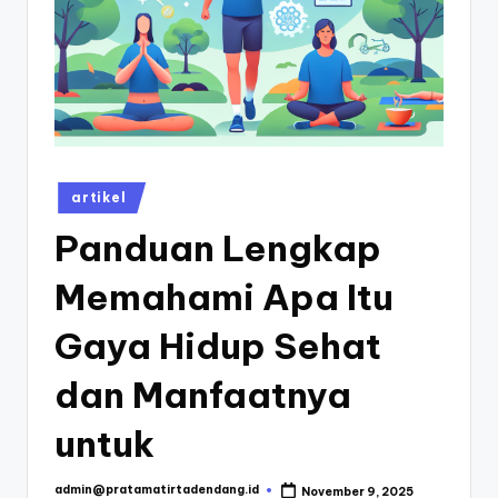
T
ir
t
a
D
e
Posted
artikel
n
in
Panduan Lengkap
d
Memahami Apa Itu
a
n
Gaya Hidup Sehat
g
dan Manfaatnya
-
untuk
B
l
admin@pratamatirtadendang.id
November 9, 2025
Posted