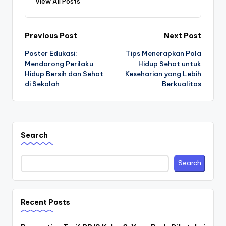
View All Posts
Post
Previous Post
Next Post
Poster Edukasi:
Tips Menerapkan Pola
navigation
Mendorong Perilaku
Hidup Sehat untuk
Hidup Bersih dan Sehat
Keseharian yang Lebih
di Sekolah
Berkualitas
Search
Search
Recent Posts