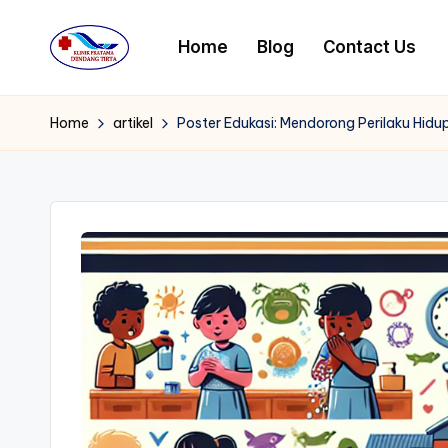
Home
Blog
Contact Us
Skip
to
K
content
li
Home
artikel
Poster Edukasi: Mendorong Perilaku Hidup
ni
k
P
r
a
t
a