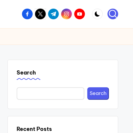
facebook.com
twitter.com
t.me
instagram.com
youtube.com
Search
Search
Recent Posts