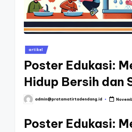
n
g
-
B
Posted
artikel
in
l
Poster Edukasi: M
o
Hidup Bersih dan 
g
admin@pratamatirtadendang.id
Novemb
Posted
by
Poster Edukasi: M